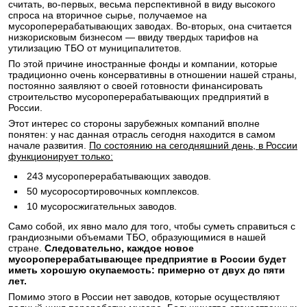
считать, во-первых, весьма перспективной в виду высокого
спроса на вторичное сырье, получаемое на
мусороперерабатывающих заводах. Во-вторых, она считается
низкорисковым бизнесом — ввиду твердых тарифов на
утилизацию ТБО от муниципалитетов.
По этой причине иностранные фонды и компании, которые
традиционно очень консервативны в отношении нашей страны,
постоянно заявляют о своей готовности финансировать
строительство мусороперерабатывающих предприятий в
России.
Этот интерес со стороны зарубежных компаний вполне
понятен: у нас данная отрасль сегодня находится в самом
начале развития.
По состоянию на сегодняшний день, в России
функционирует только:
243 мусороперерабатывающих заводов.
50 мусоросортировочных комплексов.
10 мусоросжигательных заводов.
Само собой, их явно мало для того, чтобы суметь справиться с
грандиозными объемами ТБО, образующимися в нашей
стране.
Следовательно, каждое новое
мусороперерабатывающее предприятие в России будет
иметь хорошую окупаемость: примерно от двух до пяти
лет.
Помимо этого в России нет заводов, которые осуществляют