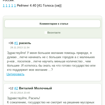
России.
1
1
1
1
1
Рейтинг 4.40 [41 Голоса (ов)]
Комментарии к статье
Вконтакте
#1
расиль
+36
28.11.2013 11:34
Здраствуйте! У меня большое желание помощь природе, я
думаю , легче начинать не с больших городов а с маленьких
р-нов , поселков , легче научить меньше количество , чем
большее .И хотелось бы знать на что готово государство или
кто поддержит мое желание ...?
Цитировать
#2
Виталий Молочный
+12
26.02.2014 23:40
Здравствуйте, Расиль!
К сожалению, государство не смотрит на решение мусорных