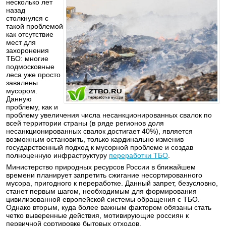
несколько лет
назад
столкнулся с
такой проблемой
как отсутствие
мест для
захоронения
ТБО: многие
подмосковные
леса уже просто
завалены
мусором.
Данную
проблему, как и
проблему увеличения числа несанкционированных свалок по
всей территории страны (в ряде регионов доля
несанкционированных свалок достигает 40%), является
возможным остановить, только кардинально изменив
государственный подход к мусорной проблеме и создав
полноценную инфраструктуру
переработки ТБО
.
Министерство природных ресурсов России в ближайшем
времени планирует запретить сжигание несортированного
мусора, пригодного к переработке. Данный запрет, безусловно,
станет первым шагом, необходимым для формирования
цивилизованной европейской системы обращения с ТБО.
Однако вторым, куда более важным фактором обязаны стать
четко выверенные действия, мотивирующие россиян к
первичной сортировке бытовых отходов.