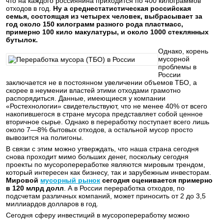
что на каждого россиянина приходится по 400 килограммов
отходов в год.
Ну а среднестатистическая российская
семья, состоящая из четырех человек, выбрасывает за
год около 150 килограмм разного рода пластмасс,
примерно 100 кило макулатуры, и около 1000 стеклянных
бутылок.
Однако, корень
мусорной
проблемы в
России
заключается не в постоянном увеличении объемов ТБО, а
скорее в неумении властей этими отходами грамотно
распорядиться. Данные, имеющиеся у компании
«Ростехнологии» свидетельствуют, что не менее 40% от всего
накопившегося в стране мусора представляет собой ценное
вторичное сырье. Однако в переработку поступает всего лишь
около 7—8% бытовых отходов, а остальной мусор просто
вывозится на полигоны.
В связи с этим можно утверждать, что наша страна сегодня
снова проходит мимо больших денег, поскольку сегодня
проекты по мусоропереработке являются мировым трендом,
который интересен как бизнесу, так и зарубежным инвесторам.
Мировой
мусорный рынок
сегодня оценивается примерно
в 120 млрд долл
. А в России переработка отходов, по
подсчетам различных компаний, может приносить от 2 до 3,5
миллиардов долларов в год.
Сегодня сферу инвестиций в мусоропереработку можно