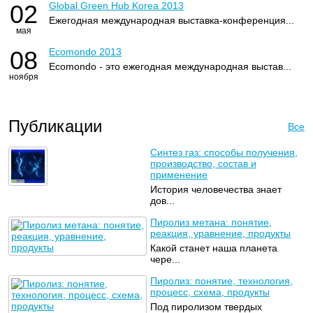
02
Global Green Hub Korea 2013
Ежегодная международная выставка-конференция...
мая
08
Ecomondo 2013
Ecomondo - это ежегодная международная выстав...
ноября
Публикации
Все
Синтез газ: способы получения,
производство, состав и
применение
История человечества знает
дов...
Пиролиз метана: понятие,
реакция, уравнение, продукты
Какой станет наша планета
чере...
Пиролиз: понятие, технология,
процесс, схема, продукты
Под пиролизом твердых