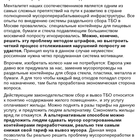
Менталитет наших соотечественников является одним из
самых сложных препятствий на пути к развитию в стране
полноценной мусороперерабатывающей инфраструктуры. Все
опыты по внедрению системы раздельного сбора ТБО в
Москве провалились: специальные контейнеры для пищевых
отходов, бумаги и стекла подавляющим большинством
москвичей попросту игнорировались.
Можно, конечно,
решить эту проблему методом штрафов, но выстроить
четкий процесс отслеживания нарушений попросту не
удастся.
Принцип кнута в данном случае неуместен:
россиянам нужна четко продуманная система мотивации.
Впрочем, изобретать колесо нам не потребуется: Европа уже
давно все придумала за нас, заменив мусоропроводы на
раздельные контейнеры для сбора стекла, пластика, металла и
бумаги. А для того чтобы каждый вид отходов попадал строго
по назначению, там была проработана экономическая сторона
вопроса.
Действующим законодательством сбор и вывоз ТБО относится
к понятию «содержание жилого помещения», и эту услугу
оплачивают жильцы. Можно поднять в разы тарифы на данную
услугу, и предложить людям альтернативу. Сэкономить жильцы
вряд ли откажутся.
А альтернативным способом можно
предложить людям сдавать мусор сортированными
контейнерами переработчикам, реально тем самым
снижая свой тариф на вывоз мусора
. Данная мера
позволила бы реально решить проблему мусоропереработки в