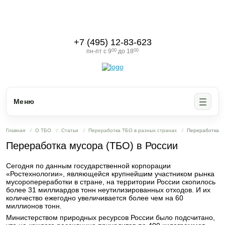
+7 (495) 12-83-623
пн-пт с 9
00
до 18
00
Меню
Главная
О ТБО
Статьи
Переработка ТБО в разных странах
Переработка му
Переработка мусора (ТБО) в России
Сегодня по данным государственной корпорации
«Ростехнологии», являющейся крупнейшим участником рынка
мусоропереработки в стране, на территории России скопилось
более 31 миллиардов тонн неутилизированных отходов. И их
количество ежегодно увеличивается более чем на 60
миллионов тонн.
Министерством природных ресурсов России было подсчитано,