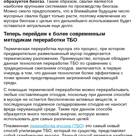
образуется биогаз.
Таким образом, свалки являются
наиболее крупными системами по производству биогаза.
Можно смело предположить, что в ближайшем будущем число
мусорных свалок будет только расти, поэтому извлечение из
мусора биогаза с целью его дальнейшего использования будет
оставаться актуальным еще долго.
Теперь перейдем к более современным
методикам переработки ТБО
Термическая переработка мусора это процесс, при котором
предварительно размельченный мусор подвергается
термическому разложению. Преимущество, которым обладает
данная технология переработки ТБО по сравнению с
традиционным сжиганием отходов, заключается, в первую
очередь в том, что данная технология более эффективна с
точки зрения предотвращения загрязнений окружающей
среды.
С помощью термической переработки можно перерабатывать
любые составляющие отходов, поскольку при данном способе
в мусоре не остается биологически активных веществ, и
последующее подземное складирование отходов не наносит
вреда окружающей среде. Также при данном способе
образуется много тепловой энергии, которую можно
использовать для самых различных целей.
Плазменная
переработка мусора (ТБО)
это самый новый
способ утилизации ТБО, который по существу, представляет
собой газификацию мусора. Данный способ является наиболее