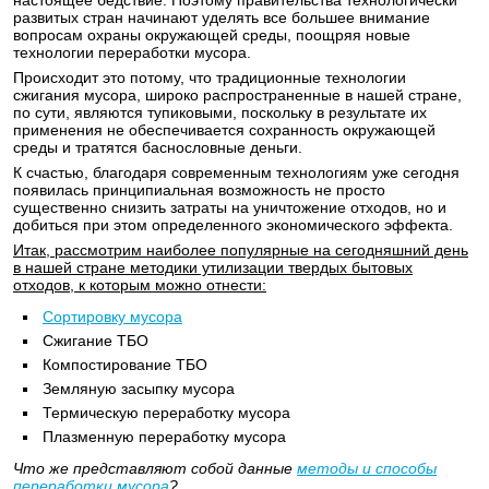
настоящее бедствие. Поэтому правительства технологически
развитых стран начинают уделять все большее внимание
вопросам охраны окружающей среды, поощряя новые
технологии переработки мусора.
Происходит это потому, что традиционные технологии
сжигания мусора, широко распространенные в нашей стране,
по сути, являются тупиковыми, поскольку в результате их
применения не обеспечивается сохранность окружающей
среды и тратятся баснословные деньги.
К счастью, благодаря современным технологиям уже сегодня
появилась принципиальная возможность не просто
существенно снизить затраты на уничтожение отходов, но и
добиться при этом определенного экономического эффекта.
Итак, рассмотрим наиболее популярные на сегодняшний день
в нашей стране методики утилизации твердых бытовых
отходов, к которым можно отнести:
Сортировку мусора
Сжигание ТБО
Компостирование ТБО
Земляную засыпку мусора
Термическую переработку мусора
Плазменную переработку мусора
Что же представляют собой данные
методы и способы
переработки мусора
?