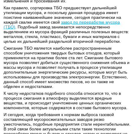
измельчения и просеивания их.
Как правило, сортировка ТБО предшествует дальнейшей
утилизации мусора, и поскольку данная процедура имеет
поистине наиважнейшее значение, сегодня практически на
каждой свалке имеется свой
завод по переработке мусора
(ТБО)
. Подобный завод занимается непосредственно
выделением из мусора фракций различных полезных веществ:
металлов, стекла, пластмасс, бумаги и иных материалов с
целью их дальнейшей раздельной вторичной переработки.
Сжигание ТБО является наиболее распространенным
способом уничтожения твердых бытовых отходов, который
применяется на практике более ста лет. Сжигание бытового
мусора позволяет добиться существенного снижения объема и
массы мусора и позволяет получать в процессе утилизации
дополнительные энергетические ресурсы, которые могут быть
использованы для производства электроэнергии. Естественно,
данный способ имеет множество пюсов, но он также не
обделен и недостатками.
К числу недостатков подобного способа относится то, что в
процессе сжигания в атмосферу выделяются вредные
вещества, и происходит уничтожение ценных органических
компонентов, которые содержатся в составе бытового мусора.
И сегодня, когда требования к нормам выброса газовой
составляющей мусоросжигательных заводов резко
ужесточились, подобные предприятия стали нерентабельными.
В этой связи более актуальными стали такие технологии
переработки твердых бытовых отходов, которые позволяют не