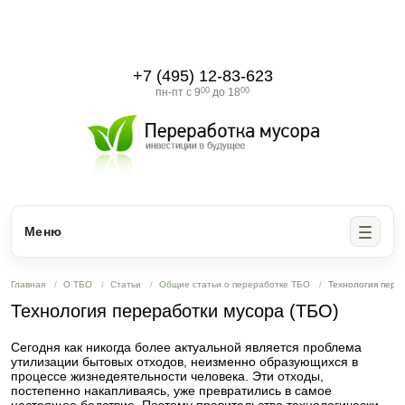
+7 (495) 12-83-623
пн-пт с 9
00
до 18
00
Меню
Главная
О ТБО
Статьи
Общие статьи о переработке ТБО
Технология пере
Технология переработки мусора (ТБО)
Сегодня как никогда более актуальной является проблема
утилизации бытовых отходов, неизменно образующихся в
процессе жизнедеятельности человека. Эти отходы,
постепенно накапливаясь, уже превратились в самое