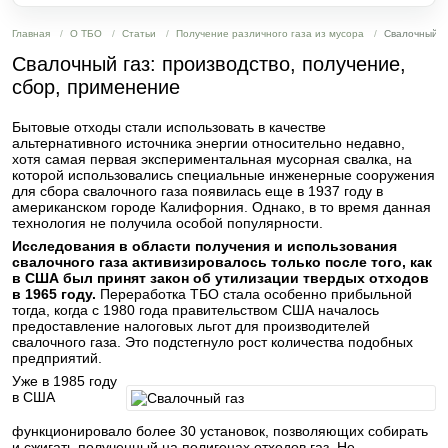
Главная
О ТБО
Статьи
Получение различного газа из мусора
Свалочный га
Свалочный газ: производство, получение,
сбор, применение
Бытовые отходы стали использовать в качестве
альтернативного источника энергии относительно недавно,
хотя самая первая экспериментальная мусорная свалка, на
которой использовались специальные инженерные сооружения
для сбора свалочного газа появилась еще в 1937 году в
американском городе Калифорния. Однако, в то время данная
технология не получила особой популярности.
Исследования в области получения и использования
свалочного газа активизировалось только после того, как
в США был принят закон об утилизации твердых отходов
в 1965 году.
Переработка ТБО стала особенно прибыльной
тогда, когда с 1980 года правительством США началось
предоставление налоговых льгот для производителей
свалочного газа. Это подстегнуло рост количества подобных
предприятий.
Уже в 1985 году
в США
функционировало более 30 установок, позволяющих собирать
и сжигать полученный на полигонах отходов газ. Не