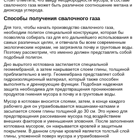
Стоит отметить, что ввиду неоднородности мусора, в составе
свалочного газа может быть различное соотношение метана и
диоксида углерода.
Способы получения свалочного газа
Для того, чтобы начать производство свалочного газа,
необходим полигон специальной конструкции, которая бы
позволяла собирать газ для его дальнейшего использования в
самых различных целях, и отвечала бы всем современным
экологическим нормам, не загрязняла почву и грунтовые воды.
Поэтому рассмотрим, что именно должен представлять собой
подобный полигон.
Дно вырытого котлована застилается специальной
геомембраной, а затем накрывается слоем глины, толщиной
приблизительно в метр. Геомембрана представляет собой
гидроизоляционный материал, который также способен
выполнять и дренирующие функции. Подобная надежная
защита необходима для предотвращения проникновения
продуктов гниения мусора в почву и в грунтовые воды.
Мусор в котлован вносится слоями, затем, в конце каждого
рабочего дня он утрамбовывается машинами-катками и
засыпается слоем глины толщиной до 30 см. Это нужно для
предотвращения рассеивание мусора под воздействием
внешних факторов и уменьшения зловония. После заполнения
котлована мусором, он накрывается кровлей и защитным
покрытием. В данном случае кровлей является толстый слой
глины, уложенной поверх мусора и утрамбованной