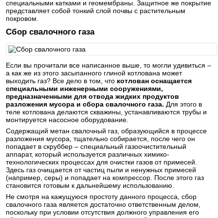
специальными катками и геомембраны. Защитное же покрытие
представляет собой тонкий слой почвы с растительным
покровом.
Сбор свалочного газа
Если вы прочитали все написанное выше, то могли удивиться –
а как же из этого засыпанного глиной котлована может
выходить газ? Все дело в том, что
котлован оснащается
специальными инженерными сооружениями,
предназначенными для отвода жидких продуктов
разложения мусора и сбора свалочного газа.
Для этого в
теле котлована делаются скважины, устанавливаются трубы и
монтируется насосное оборудование.
Содержащий метан свалочный газ, образующийся в процессе
разложения мусора, тщательно собирается, после чего он
попадает в скруббер – специальный газоочистительный
аппарат, который используется различных химико-
технологических процессах для очистки газов от примесей.
Здесь газ очищается от частиц пыли и ненужных примесей
(например, серы) и попадает на компрессор. После этого газ
становится готовым к дальнейшему использованию.
Не смотря на кажущуюся простоту данного процесса, сбор
свалочного газа является достаточно ответственным делом,
поскольку при условии отсутствия должного управления его