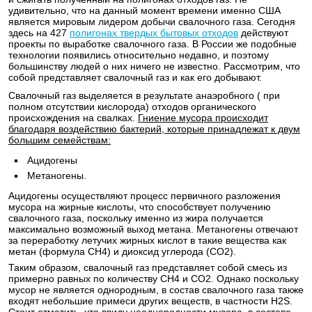
удивительно, что на данный момент времени именно США
является мировым лидером добычи свалочного газа. Сегодня
здесь на 427
полигонах твердых бытовых отходов
действуют
проекты по выработке свалочного газа. В России же подобные
технологии появились относительно недавно, и поэтому
большинству людей о них ничего не известно. Рассмотрим, что
собой представляет свалочный газ и как его добывают.
Свалочный газ выделяется в результате анаэробного ( при
полном отсутствии кислорода) отходов органического
происхождения на свалках.
Гниение мусора происходит
благодаря воздействию бактерий, которые принадлежат к двум
большим семействам:
Ацидогены
Метаногены.
Ацидогены осуществляют процесс первичного разложения
мусора на жирные кислоты, что способствует получению
свалочного газа, поскольку именно из жира получается
максимально возможный выход метана. Метаногены отвечают
за переработку летучих жирных кислот в такие вещества как
метан (формула CH4) и диоксид углерода (CO2).
Таким образом, свалочный газ представляет собой смесь из
примерно равных по количеству CH4 и CO2. Однако поскольку
мусор не является однородным, в состав свалочного газа также
входят небольшие примеси других веществ, в частности H2S.