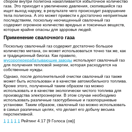
сбором внутри полигона накапливается избыточное количество
газа. Это приходит к увеличению давления, скопившийся газ
ищет выход наружу, в результате чего происходит разрушение
тела полигона. А это может привести к достаточно неприятным
последствиям, поскольку неочищенный свалочный газ
содержит огромное количество вредных и токсичных веществ,
которые крайне опасны для здоровья людей.
Применение свалочного газа
Поскольку свалочный газ содержит достаточно большое
количество метана, он может использоваться точно так же, как
и традиционный биогаз. Как правило,
мусороперерабатывающие заводы
используют свалочный газ
для получения тепловой энергии, которая расходуется на
собственные нужды.
Однако, после дополнительной очистки свалочный газ также
может быть использован и в качестве автомобильного топлива.
Кроме этого, полученный таким образом газ можно
использовать и в качестве экологически чистого топлива для
производства электроэнергии. В этом случае необходимо
использовать различные газотурбинные и газопоршневые
установки. Таким образом, свалочный газ можно использовать
в самых различных целях, что делает его добычу весьма
перспективной.
1
1
1
1
1
Рейтинг 4.17 [9 Голоса (ов)]