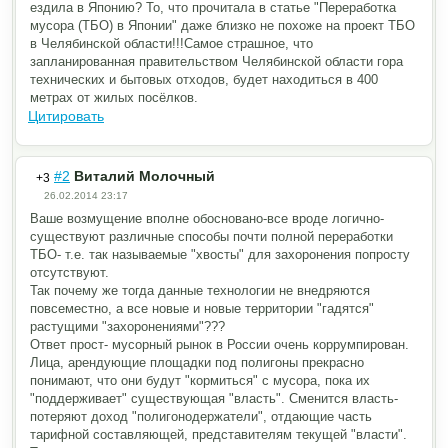
ездила в Японию? То, что прочитала в статье "Переработка
мусора (ТБО) в Японии" даже близко не похоже на проект ТБО
в Челябинской области!!!Самое страшное, что
запланированная правительством Челябинской области гора
технических и бытовых отходов, будет находиться в 400
метрах от жилых посёлков.
Цитировать
#2
Виталий Молочный
+3
26.02.2014 23:17
Ваше возмущение вполне обосновано-все вроде логично-
существуют различные способы почти полной переработки
ТБО- т.е. так называемые "хвосты" для захоронения попросту
отсутствуют.
Так почему же тогда данные технологии не внедряются
повсеместно, а все новые и новые территории "гадятся"
растущими "захоронениями"???
Ответ прост- мусорный рынок в России очень коррумпирован.
Лица, арендующие площадки под полигоны прекрасно
понимают, что они будут "кормиться" с мусора, пока их
"поддерживает" существующая "власть". Сменится власть-
потеряют доход "полигонодержат
ели", отдающие часть
тарифной составляющей, представителям текущей "власти".