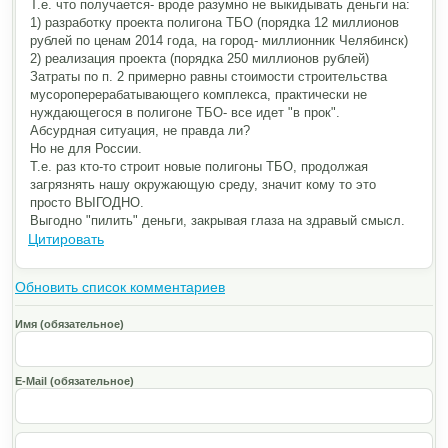
Т.е. что получается- вроде разумно не выкидывать деньги на:
1) разработку проекта полигона ТБО (порядка 12 миллионов
рублей по ценам 2014 года, на город- миллионник Челябинск)
2) реализация проекта (порядка 250 миллионов рублей)
Затраты по п. 2 примерно равны стоимости строительства
мусороперерабат
ывающего комплекса, практически не
нуждающегося в полигоне ТБО- все идет "в прок".
Абсурдная ситуация, не правда ли?
Но не для России.
Т.е. раз кто-то строит новые полигоны ТБО, продолжая
загрязнять нашу окружающую среду, значит кому то это
просто ВЫГОДНО.
Выгодно "пилить" деньги, закрывая глаза на здравый смысл.
Цитировать
Обновить список комментариев
Имя (обязательное)
E-Mail (обязательное)