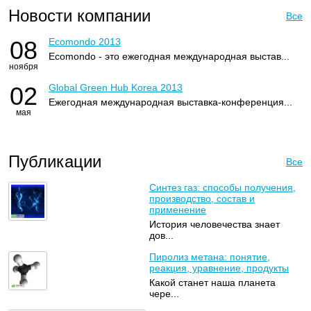
Новости компании
Все
08
Ecomondo 2013
Ecomondo - это ежегодная международная выстав...
ноября
02
Global Green Hub Korea 2013
Ежегодная международная выставка-конференция...
мая
Публикации
Все
Синтез газ: способы получения,
производство, состав и
применение
История человечества знает
дов...
Пиролиз метана: понятие,
реакция, уравнение, продукты
Какой станет наша планета
чере...