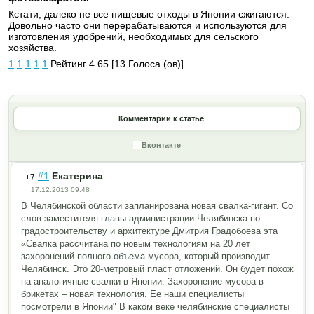
Кстати, далеко не все пищевые отходы в Японии сжигаются.
Довольно часто они перерабатываются и используются для
изготовления удобрений, необходимых для сельского
хозяйства.
1
1
1
1
1
Рейтинг 4.65 [13 Голоса (ов)]
Комментарии к статье
Вконтакте
#1
Екатерина
+7
17.12.2013 09:48
В Челябинской области запланирована новая свалка-гигант. Со
слов заместителя главы администрации Челябинска по
градостроительс
тву и архитектуре Дмитрия Градобоева эта
«Свалка рассчитана по новым технологиям на 20 лет
захоронений полного объема мусора, который производит
Челябинск. Это 20-метровый пласт отложений. Он будет похож
на аналогичные свалки в Японии. Захоронение мусора в
брикетах – новая технология. Ее наши специалисты
посмотрели в Японии" В каком веке челябинские специалисты