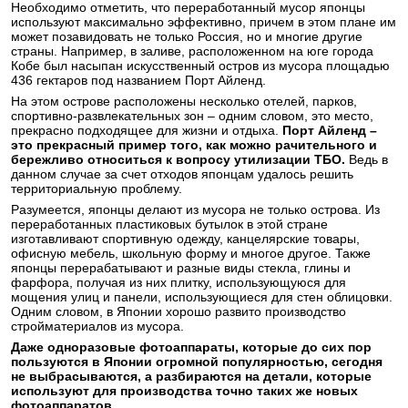
Необходимо отметить, что переработанный мусор японцы
используют максимально эффективно, причем в этом плане им
может позавидовать не только Россия, но и многие другие
страны. Например, в заливе, расположенном на юге города
Кобе был насыпан искусственный остров из мусора площадью
436 гектаров под названием Порт Айленд.
На этом острове расположены несколько отелей, парков,
спортивно-развлекательных зон – одним словом, это место,
прекрасно подходящее для жизни и отдыха.
Порт Айленд –
это прекрасный пример того, как можно рачительного и
бережливо относиться к вопросу утилизации ТБО.
Ведь в
данном случае за счет отходов японцам удалось решить
территориальную проблему.
Разумеется, японцы делают из мусора не только острова. Из
переработанных пластиковых бутылок в этой стране
изготавливают спортивную одежду, канцелярские товары,
офисную мебель, школьную форму и многое другое. Также
японцы перерабатывают и разные виды стекла, глины и
фарфора, получая из них плитку, использующуюся для
мощения улиц и панели, использующиеся для стен облицовки.
Одним словом, в Японии хорошо развито производство
стройматериалов из мусора.
Даже одноразовые фотоаппараты, которые до сих пор
пользуются в Японии огромной популярностью, сегодня
не выбрасываются, а разбираются на детали, которые
используют для производства точно таких же новых
фотоаппаратов.