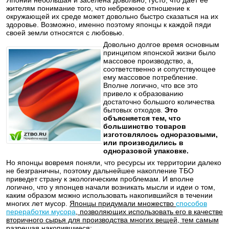
Японии небольшая и заселена довольно, густо, что даёт её
жителям понимание того, что небрежное отношение к
окружающей их среде может довольно быстро сказаться на их
здоровье. Возможно, именно поэтому японцы к каждой пяди
своей земли относятся с любовью.
Довольно долгое время основным
принципом японской жизни было
массовое производство, а,
соответственно и сопутствующее
ему массовое потребление.
Вполне логично, что все это
привело к образованию
достаточно большого количества
бытовых отходов.
Это
объясняется тем, что
большинство товаров
изготовлялось одноразовыми,
или производились в
одноразовой упаковке.
Но японцы вовремя поняли, что ресурсы их территории далеко
не безграничны, поэтому дальнейшее накопление ТБО
приведет страну к экологическим проблемам. И вполне
логично, что у японцев начали возникать мысли и идеи о том,
каким образом можно использовать накопившийся в течении
многих лет мусор.
Японцы придумали множество
способов
переработки мусора
, позволяющих использовать его в качестве
вторичного сырья для производства многих вещей, тем самым
разрешая накопившиеся: