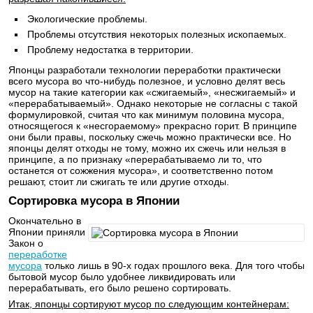
Экологические проблемы.
Проблемы отсутствия некоторых полезных ископаемых.
Проблему недостатка в территории.
Японцы разработали технологии переработки практически
всего мусора во что-нибудь полезное, и условно делят весь
мусор на такие категории как «сжигаемый», «несжигаемый» и
«перерабатываемый». Однако некоторые не согласны с такой
формулировкой, считая что как минимум половина мусора,
относящегося к «несгораемому» прекрасно горит. В принципе
они были правы, поскольку сжечь можно практически все. Но
японцы делят отходы не тому, можно их сжечь или нельзя в
принципе, а по признаку «перерабатываемо ли то, что
останется от сожжения мусора», и соответственно потом
решают, стоит ли сжигать те или другие отходы.
Сортировка мусора в Японии
Окончательно в
Японии приняли
Закон о
переработке
мусора
только лишь в 90-х годах прошлого века. Для того чтобы
бытовой мусор было удобнее ликвидировать или
перерабатывать, его было решено сортировать.
Итак, японцы сортируют мусор по следующим контейнерам: