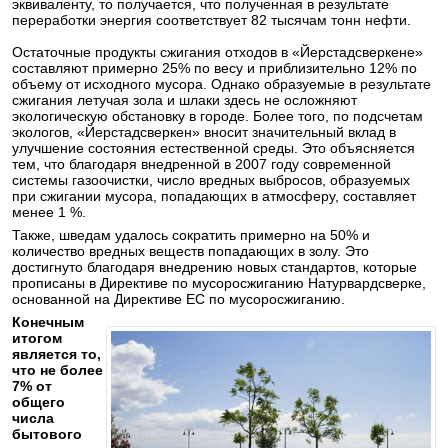
эквиваленту, то получается, что полученная в результате
переработки энергия соответствует 82 тысячам тонн нефти.
Остаточные продукты сжигания отходов в «Йерстадсверкене»
составляют примерно 25% по весу и приблизительно 12% по
объему от исходного мусора. Однако образуемые в результате
сжигания летучая зола и шлаки здесь не осложняют
экологическую обстановку в городе. Более того, по подсчетам
экологов, «Йерстадсверкен» вносит значительный вклад в
улучшение состояния естественной среды. Это объясняется
тем, что благодаря внедренной в 2007 году современной
системы газоочистки, число вредных выбросов, образуемых
при сжигании мусора, попадающих в атмосферу, составляет
менее 1 %.
Также, шведам удалось сократить примерно на 50% и
количество вредных веществ попадающих в золу. Это
достигнуто благодаря внедрению новых стандартов, которые
прописаны в Директиве по мусоросжиганию Натурвардсверке,
основанной на Директиве ЕС по мусоросжиганию.
Конечным
итогом
является то,
что не более
7% от
общего
числа
бытового