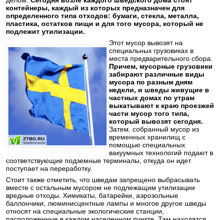
делом.
Сегодня возле каждого шведского дома стоят
контейнеры, каждый из которых предназначен для
определенного типа отходов: бумаги, стекла, металла,
пластика, остатков пищи и для того мусора, который не
подлежит утилизации.
Этот мусор вывозят на
специальных грузовиках в
места предварительного сбора.
Причем, мусорные грузовики
забирают различные виды
мусора по разным дням
недели, и шведы живущие в
частных домах по утрам
выкатывают к краю проезжей
части мусор того типа,
который вывозят сегодня.
Затем, собранный мусор из
временных хранилищ с
помощью специальных
вакуумных технологий подают в
соответствующие подземные терминалы, откуда он идет
поступает на переработку.
Стоит также отметить, что шведам запрещено выбрасывать
вместе с остальным мусором не подлежащим утилизации
вредные отходы. Химикаты, батарейки, аэрозольные
баллончики, люминисцентные лампы и многое другое шведы
относят на специальные экологические станции,
расположенные в каждом населенном пункте. Там находятся