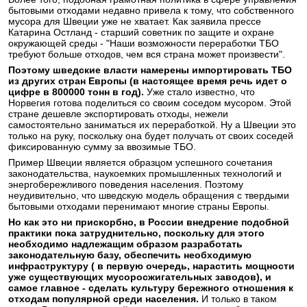
бытовыми отходами недавно привела к тому, что собственного
мусора для Швеции уже не хватает. Как заявила прессе
Катарина Остланд - старший советник по защите и охране
окружающей среды - "Наши возможности переработки ТБО
требуют больше отходов, чем вся страна может произвести".
Поэтому шведские власти намерены импортировать ТБО
из других стран Европы (в настоящее время речь идет о
цифре в 800000 тонн в год).
Уже стало известно, что
Норвегия готова поделиться со своим соседом мусором. Этой
стране дешевле экспортировать отходы, нежели
самостоятельно заниматься их переработкой. Ну а Швеции это
только на руку, поскольку она будет получать от своих соседей
фиксированную сумму за ввозимые ТБО.
Пример Швеции является образцом успешного сочетания
законодательства, наукоемких промышленных технологий и
энергобережливого поведения населения. Поэтому
неудивительно, что шведскую модель обращения с твердыми
бытовыми отходами перенимают многие страны Европы.
Но как это ни прискорбно, в России внедрение подобной
практики пока затруднительно, поскольку для этого
необходимо надлежащим образом разработать
законодательную базу, обеспечить необходимую
инфраструктуру ( в первую очередь, нарастить мощности
уже существующих мусоросжигательных заводов), и
самое главное - сделать культуру бережного отношения к
отходам популярной среди населения.
И только в таком