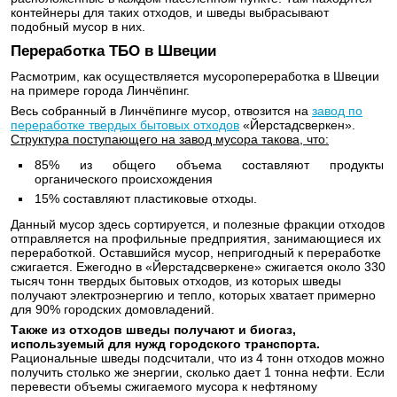
контейнеры для таких отходов, и шведы выбрасывают
подобный мусор в них.
Переработка ТБО в Швеции
Расмотрим, как осуществляется мусоропереработка в Швеции
на примере города Линчёпинг.
Весь собранный в Линчёпинге мусор, отвозится на
завод по
переработке твердых бытовых отходов
«Йерстадсверкен».
Структура поступающего на завод мусора такова, что:
85% из общего объема составляют продукты
органического происхождения
15% составляют пластиковые отходы.
Данный мусор здесь сортируется, и полезные фракции отходов
отправляется на профильные предприятия, занимающиеся их
переработкой. Оставшийся мусор, непригодный к переработке
сжигается. Ежегодно в «Йерстадсверкене» сжигается около 330
тысяч тонн твердых бытовых отходов, из которых шведы
получают электроэнергию и тепло, которых хватает примерно
для 90% городских домовладений.
Также из отходов шведы получают и биогаз,
используемый для нужд городского транспорта.
Рациональные шведы подсчитали, что из 4 тонн отходов можно
получить столько же энергии, сколько дает 1 тонна нефти. Если
перевести объемы сжигаемого мусора к нефтяному