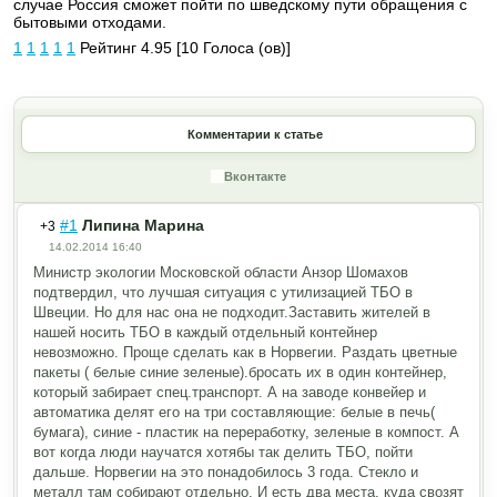
случае Россия сможет пойти по шведскому пути обращения с
бытовыми отходами.
1
1
1
1
1
Рейтинг 4.95 [10 Голоса (ов)]
Комментарии к статье
Вконтакте
#1
Липина Марина
+3
14.02.2014 16:40
Министр экологии Московской области Анзор Шомахов
подтвердил, что лучшая ситуация с утилизацией ТБО в
Швеции. Но для нас она не подходит.Застав
ить жителей в
нашей носить ТБО в каждый отдельный контейнер
невозможно. Проще сделать как в Норвегии. Раздать цветные
пакеты ( белые синие зеленые).бросат
ь их в один контейнер,
который забирает спец.транспорт. А на заводе конвейер и
автоматика делят его на три составляющие: белые в печь(
бумага), синие - пластик на переработку, зеленые в компост. А
вот когда люди научатся хотябы так делить ТБО, пойти
дальше. Норвегии на это понадобилось 3 года. Стекло и
металл там собирают отдельно. И есть два места, куда свозят