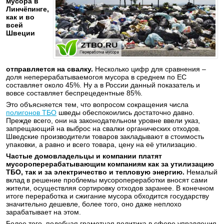
мусора в
Линчёпинге,
как и во
всей
Швеции
отправляется на свалку.
Несколько цифр для сравнения –
доля неперерабатываемогоя мусора в среднем по ЕС
составляет около 45%. Ну а в России данный показатель и
вовсе составляет беспрецедентные 85%.
Это объясняется тем, что вопросом сокращения числа
полигонов ТБО
шведы обеспокоились достаточно давно.
Прежде всего, они на законодательном уровне ввели указ,
запрещающий на выброс на свалки органических отходов.
Шведские производители товаров закладывают в стоимость
упаковки, а равно и всего товара, цену на её утилизацию.
Частые домовладельцы и компании платят
мусороперерабатывающим компаниям как за утилизацию
ТБО, так и за электричество и тепловую энергию.
Немалый
вклад в решение проблемы мусоропереработки вносят сами
жители, осуществляя сортировку отходов заранее. В конечном
итоге переработка и сжигание мусора обходится государству
значительно дешевле, более того, оно даже неплохо
зарабатывает на этом.
Более того, подобная грамотная политика в сфере управления