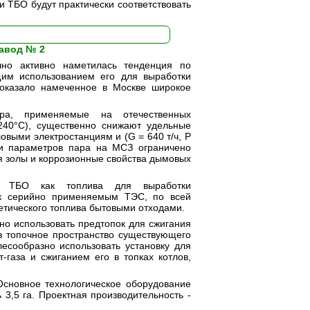
ки ТБО будут практически соответствовать
завод № 2
чно активно наметилась тенденция по
им использованием его для выработки
 оказало намеченное в Москве широкое
ра, применяемые на отечественных
 240°С), существенно снижают удельные
овыми электростанциям и (G = 640 т/ч, Р
 и параметров пара на МСЗ ограничено
я золы и коррозионные свойства дымовых
я ТБО как топлива для выработки
х к серийно применяемым ТЭС, по всей
гетического топлива бытовыми отходами.
но использовать предтопок для сжигания
в топочное пространство существующего
лесообразно использовать установку для
газа и сжиганием его в топках котлов,
Основное технологическое оборудование
3,5 га. Проектная производительность -