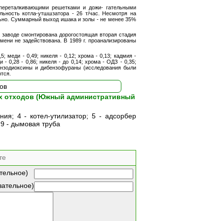
нопереталкивающими решетками и дожи- гательными
ельность котла-утшшзатора - 26 т/час. Несмотря на
льно. Суммарный выход ишака и золы - не менее 35%
а заводе смонтирована дорогостоящая вторая стадия
емени не задействована. В 1989 г. проанализированы
5; меди - 0,49; никеля - 0,12; хрома - 0,13; кадмия -
ди - 0,28 - 0,86; никеля - до 0,14; хрома - ОДЗ - 0,35;
ибензодиоксины и дибензофураны (исследования были
тся.
вых отходов (Южный административный
ния; 4 - котел-утилизатор; 5 - адсорбер
; 9 - дымовая труба
те
тельное)
зательное)