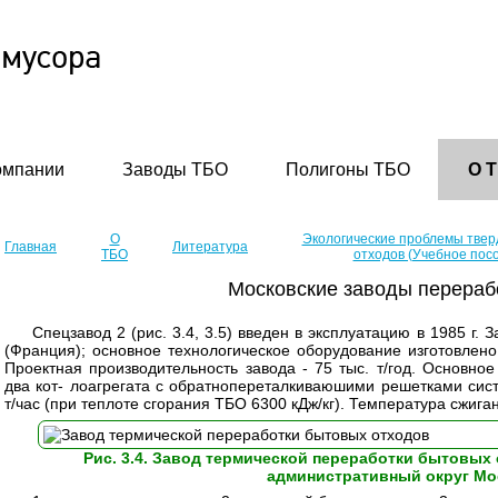
омпании
Заводы ТБО
Полигоны ТБО
О 
О
Экологические проблемы тве
Главная
Литература
ТБО
отходов (Учебное пос
Московские заводы перераб
Спецзавод 2 (рис. 3.4, 3.5) введен в эксплуатацию в 1985 г
(Франция); основное технологическое оборудование изготовлено
Проектная производительность завода - 75 тыс. т/год. Основное
два кот- лоагрегата с обратнопереталкиваюшими решетками сис
т/час (при теплоте сгорания ТБО 6300 кДж/кг). Температура сжиган
Рис. 3.4. Завод термической переработки бытовых
административный округ Мо