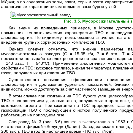
МДж/кг, а по содержанию золы, влаги, серы и азота характеристи
аналогичным характеристикам подмосковных бурых углей.
Рис. 3.5. Мусоросжигательный 
Как видим из приведенных примеров, в Москве достато
повышению теплотехнических характеристик ТБО с последующ
электроэнергии. По-видимому, немаловажное значение на это
внедрение крупных сортировочных комплексов ТБО.
Однако следует отметить, что низкие параметры па
мусоросжигательных заводах (G = 15-35 т/ч, Р = 6 ата., Т =
показатели по выработке электроэнергии по сравнению с паросил
= 140 ата., Т = 540°С). Применение аналогичных мощностей
свойствами ТБО: кусковое топливо, низкая температура плавлени
газов, получаемых при сжигании ТБО.
Существенного повышения эффективности применени
электроэнергии и достижения удельных показателей, близки
видимости, можно достигнуть за счет частичного замещения энер
В этом случае при сжигании на ТЭС бурого угля целесообраз
ТБО с направлением дымовых газов, получаемых в предтопке, 
котельного агрегата. При сжигании на ТЭС природного газа це
газификации ТБО с последующей очисткой полученного продукт-
работающих на природном газе.
Спецзавод № 3 (рис. 3.6) вошел в эксплуатацию в 1983 г. 
изготовлено фирмой «Волунд» (Дания). Завод занимает площадь 
200 тыс.т. ТБО в год (в настоящее время - ПО тыс. т/год).