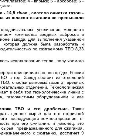
-утилизатор; 4 - впрыск; 5 - абсорбер; 6 -
джига.
 14,5 т/час., система очистки газов -
лла из шлаков сжигания не превышало
 предписывалось увеличение мощности
нием количества вредных выбросов в
йоне завода. Для выполнения указанной
 которая должна была разработать и
водительностью по сжигаемому ТБО 8,33
ось использование тепла, полу чаемого
очереди принципиально нового для России
ТБО в год. Завод состоит из отделений
 ТБО, очистки дымовых газов от вредных
могательных отделений. Технологическая
ает в себя три технологические линии с
/ч, газоочистным оборудованием и две
ровка ТБО и его дробление.
Такая
брать ценное сырье для его вторичной
его последующего компостирования; в-
ость при его сжигании; и наконец, это
 сырья, предназначенного для сжигания.
дназначенного к сжиганию, достигнет 9