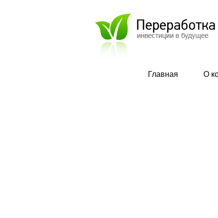
Главная
О к