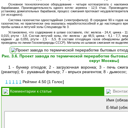
Основное технологическое оборудование - четыре котлоагрегата с наклои
барабанами. Производительность одного котло- агреюга - 12,5 т/час. Производит
установку дожигательных барабанов, процесс сжигания протекает неудовлетворите
(от исходного).
Система газоочистки одностадийная (электрофильтр). В середине 90-х годов н
газоочистки, но практически она оказалась неработоспособной и до настоящего вр
пробы шлака и летучей золы Спецзавода № 3.
Установлено, что содержание в шлаке составило, г/кг: железа - 24,4; цинка - 11,
0,015; ртути - 3,8. Состав летучей золы, г/кг: железа - до 48,5; цинка - 4,1 - 7,7; ме
кадмия - до 0,055, ртути - 2,5 - .5,5. В составе отходящих газов обнаружены д
проведены по линии Госкомприроды СССР). Металлы из шлаков сжигания не выделяю
Рис. 3.6. Проект завода по термической переработке быто
округ Москвы)
1 - бункер отходов; 2 - загрузочная воронка; 3 - печь сжига
(реактор); 6 - рукавный фильтр; 7 - впрыск реагентов; 8 - дымосос
1
1
1
1
1
Рейтинг 4.50 [1 Голос]
Комментарии к статье
Вконтак
Имя (обяза
E-Mail (обя