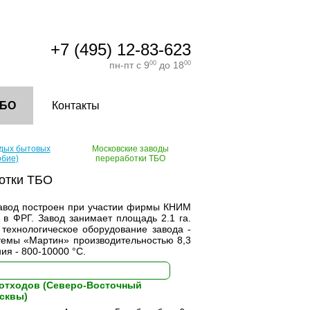
+7 (495) 12-83-623
пн-пт с 9
00
до 18
00
ТБО
Контакты
рдых бытовых
Московские заводы
обие)
переработки ТБО
отки ТБО
. Завод построен при участии фирмы КНИМ
 в ФРГ. Завод занимает площадь 2.1 га.
 технологическое оборудование завода -
темы «Мартин» производительностью 8,3
ия - 800-10000 °С.
 отходов (Северо-Восточный
сквы)