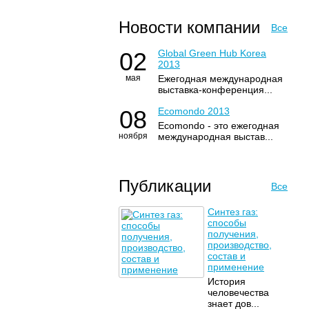
Новости компании
Все
02
Global Green Hub Korea
2013
мая
Ежегодная международная
выставка-конференция...
08
Ecomondo 2013
Ecomondo - это ежегодная
ноября
международная выстав...
Публикации
Все
Синтез газ:
способы
получения,
производство,
состав и
применение
История
человечества
знает дов...