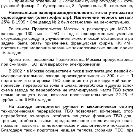
1 - приемное отделение; 2 - основной бункер отходов; 3 - котел
рукавный филыр; 7 - бункер шлака; 8 - бункер юлы; 9 - система по
Номинальная паропроизводительность котла-утилизатора -
одностадийная (электрофильтр). Извлечение черного мета
25%.
В 1995 г. Спецзавод № 2 был остановлен на реконструкцию.
Решением Правительства Москвы о реконструкции МСЗ-2
завода до 130 тыс. т ТБО в год с одновременным уменьше
окружающую среду и улучшением экологической обстановки в ра
задачи была опять привлечена французская фирма «КНИМ»,
поставить три модернизированные технологические линии произ
т/ч каждая.
Кроме того, решением Правительства Москвы предусматривал
при сжигании ТБО, для выработки электроэнергии.
В 2002 г. в Москве осуществлен пуск в эксплуатацию первой 
мусоросжигательного завода производительностью 300 тыс. т 
подготовки и сортировки ТБО, сжигания не утилизируемой части
примесей, переработки золы и шлака, энергоблока и других вспо
схема завода по переработке не утилизируемой части ТБО включ
печью кипящего слоя, котлами производительностью 22-25 т
турбины по 6 МВт каждая.
На заводе внедряется ручная и механическая сорти
технологическая переработка ТБО позволяет: во-первых, ото
переработки; во-вторых, отобрать пищевую фракцию ТБО для 
третьих, отобрать сырье, представляющее экологическую опасн
позволит повысить теплотехнические и экологические показатели
Благодаря такой подготовке низшая теплота сгорания ТБО, пре